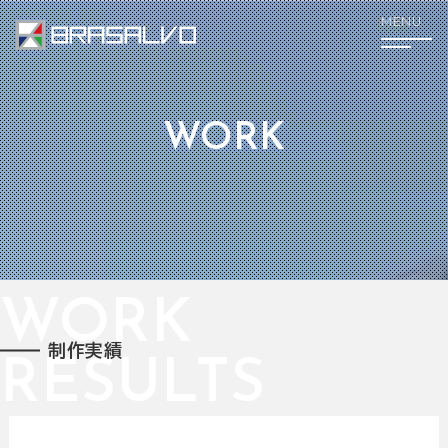
MENU
WORK
WORK
制作実績
RESULTS